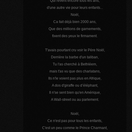
Qui rêvent encore tous les ans,
d'une autre vie pour leurs enfants...
Noël,
Ca fait déjà bien 2000 ans,
Que des millions de garnements,
fixent des yeux le firmament.
T'avais pourtant cru voir le Père Noël,
Derrière la barbe d'un taliban,
Tu l'as cherché à Bethléem,
mais t'as vu que des charlatans,
Ils n'le voient pas plus en Afrique,
A dos d'giraffe ou d’éléphant,
Il n'se sent bien qu'en Amérique,
A Wall-street ou au parlement.
Noël,
Ce n'est pas pour tous les enfants,
C'est un peu comme le Prince Charmant,