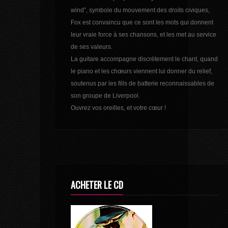
wind”, symbole du mouvement des droits civiques,
Fox est convaincu que ce sont les mots qui donnent
leur vraie force à ses chansons, et les met au service
de ses valeurs.
La guitare accompagne discrètement le chant, quand
le piano et les chœurs viennent lui donner du relief,
soutenus par les fills de batterie reconnaissables de
son groupe de Liverpool.
Ouvrez vos oreilles, et votre cœur !
ACHETER LE CD