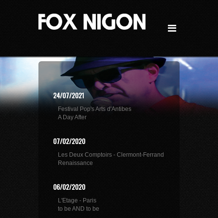
24/07/2021
Festival Pop's Arts d'Antibes
A Day After
07/02/2020
Les Deux Comptoirs - Clermont-Ferrand
Renaissance
06/02/2020
L'Etage - Paris
to be AND to be