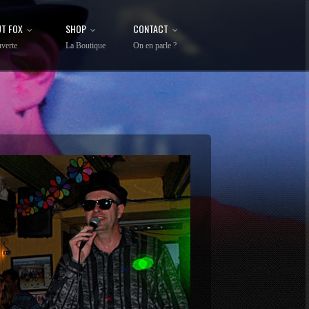
T FOX
SHOP
CONTACT
verte
La Boutique
On en parle ?