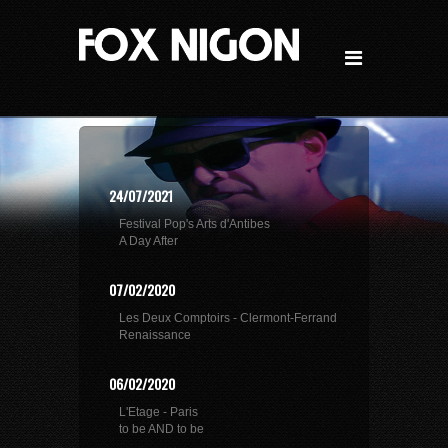
24/07/2021
Festival Pop's Arts d'Antibes
A Day After
07/02/2020
Les Deux Comptoirs - Clermont-Ferrand
Renaissance
06/02/2020
L'Etage - Paris
to be AND to be