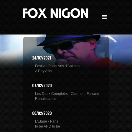
24/07/2021
Festival Pop's Arts d'Antibes
A Day After
07/02/2020
Les Deux Comptoirs - Clermont-Ferrand
Renaissance
06/02/2020
L'Etage - Paris
to be AND to be