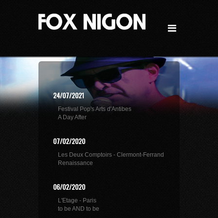
24/07/2021
Festival Pop's Arts d'Antibes
A Day After
07/02/2020
Les Deux Comptoirs - Clermont-Ferrand
Renaissance
06/02/2020
L'Etage - Paris
to be AND to be