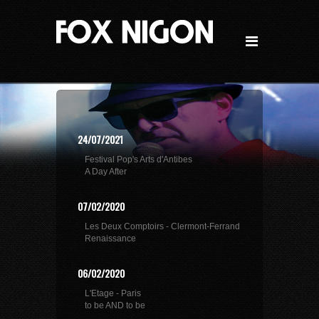
24/07/2021
Festival Pop's Arts d'Antibes
A Day After
07/02/2020
Les Deux Comptoirs - Clermont-Ferrand
Renaissance
06/02/2020
L'Etage - Paris
to be AND to be